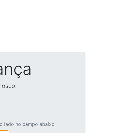
ança
nosco.
ao lado no campo abaixo