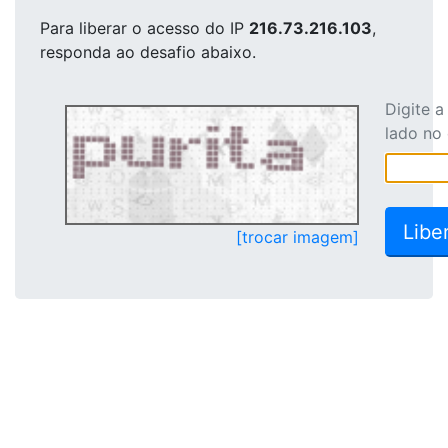
Para liberar o acesso
do IP
216.73.216.103
,
responda ao desafio abaixo.
Digite 
lado no
[trocar imagem]