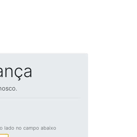
ança
nosco.
ao lado no campo abaixo