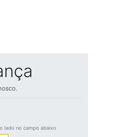
ança
nosco.
ao lado no campo abaixo