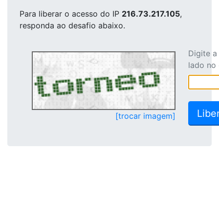
Para liberar o acesso
do IP
216.73.217.105
,
responda ao desafio abaixo.
Digite 
lado no
[trocar imagem]