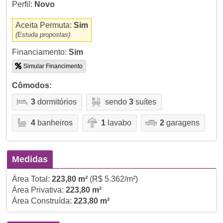
Perfil:
Novo
Aceita Permuta:
Sim
(Estuda propostas)
Financiamento:
Sim
Simular Financimento
Cômodos:
3
dormitórios
sendo
3
suítes
4
banheiros
1
lavabo
2
garagens
Medidas
Área Total:
223,80 m²
(R$ 5.362/m²)
Área Privativa:
223,80 m²
Área Construída:
223,80 m²