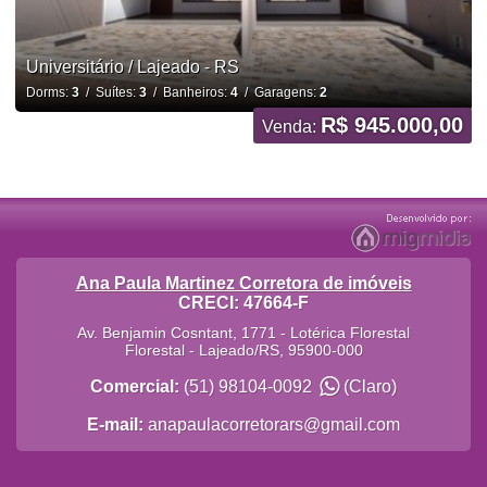
Universitário / Lajeado - RS
Dorms:
3
/ Suítes:
3
/ Banheiros:
4
/ Garagens:
2
R$ 945.000,00
Venda:
Ana Paula Martinez Corretora de imóveis
CRECI: 47664-F
Av. Benjamin Cosntant, 1771 - Lotérica Florestal
Florestal
-
Lajeado
/
RS
,
95900-000
Comercial:
(51) 98104-0092
(Claro)
E-mail:
anapaulacorretorars@gmail.com