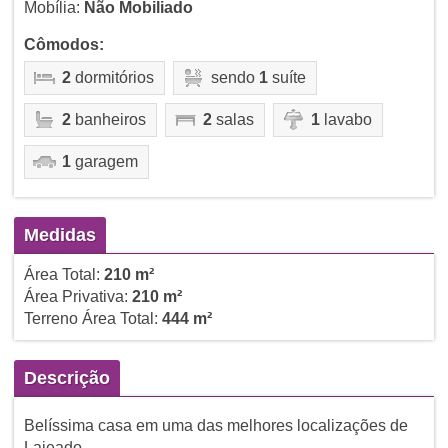
Mobília:
Não Mobiliado
Cômodos:
2
dormitórios
sendo
1
suíte
2
banheiros
2
salas
1
lavabo
1
garagem
Medidas
Área Total:
210 m²
Área Privativa:
210 m²
Terreno Área Total:
444 m²
Descrição
Belíssima casa em uma das melhores localizações de
Lajeado.