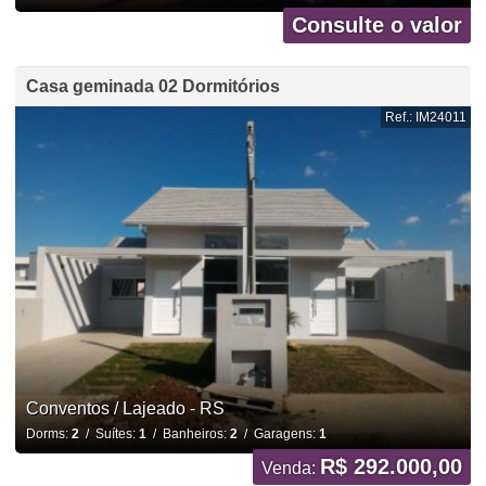
Consulte o valor
Casa geminada 02 Dormitórios
Ref.: IM24011
Conventos / Lajeado - RS
Dorms:
2
/ Suítes:
1
/ Banheiros:
2
/ Garagens:
1
R$ 292.000,00
Venda: