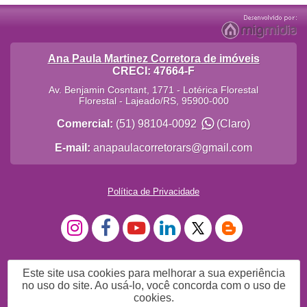
Ana Paula Martinez Corretora de imóveis
CRECI: 47664-F
Av. Benjamin Cosntant, 1771 - Lotérica Florestal
Florestal
-
Lajeado
/
RS
,
95900-000
Comercial:
(51) 98104-0092
(Claro)
E-mail:
anapaulacorretorars@gmail.com
Política de Privacidade
Este site usa cookies para melhorar a sua experiência
no uso do site. Ao usá-lo, você concorda com o uso de
cookies.
Me Chame no WhatsApp 51 981040092