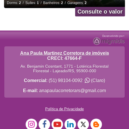
Dorms:
2
/ Suítes:
1
/ Banheiros:
2
/ Garagens:
2
Consulte o valor
Ana Paula Martinez Corretora de imóveis
CRECI: 47664-F
Av. Benjamin Cosntant, 1771 - Lotérica Florestal
Florestal
-
Lajeado
/
RS
,
95900-000
Comercial:
(51) 98104-0092
(Claro)
E-mail:
anapaulacorretorars@gmail.com
Política de Privacidade