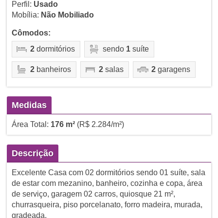
Perfil:
Usado
Mobília:
Não Mobiliado
Cômodos:
2
dormitórios
sendo
1
suíte
2
banheiros
2
salas
2
garagens
Medidas
Área Total:
176 m²
(R$ 2.284/m²)
Descrição
Excelente Casa com 02 dormitórios sendo 01 suíte, sala
de estar com mezanino, banheiro, cozinha e copa, área
de serviço, garagem 02 carros, quiosque 21 m²,
churrasqueira, piso porcelanato, forro madeira, murada,
gradeada.