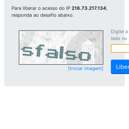
Para liberar o acesso
do IP
216.73.217.134
,
responda ao desafio abaixo.
Digite 
lado no
[trocar imagem]