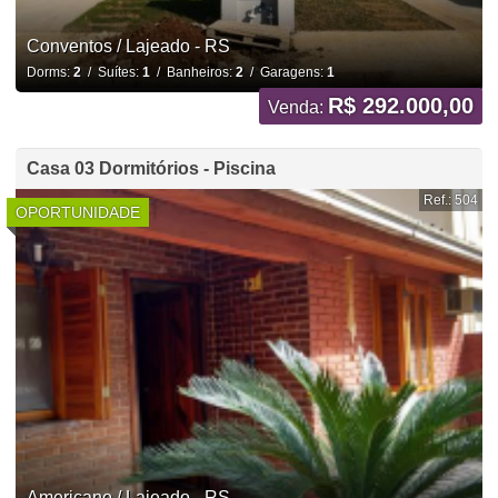
Conventos / Lajeado - RS
Dorms:
2
/ Suítes:
1
/ Banheiros:
2
/ Garagens:
1
R$ 292.000,00
Venda:
Casa 03 Dormitórios - Piscina
Ref.: 504
OPORTUNIDADE
Americano / Lajeado - RS