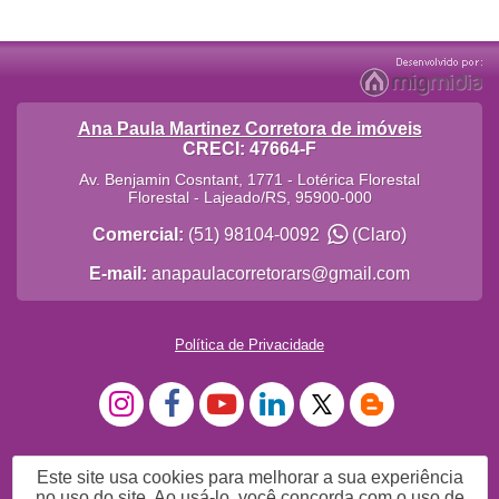
Ana Paula Martinez Corretora de imóveis
CRECI: 47664-F
Av. Benjamin Cosntant, 1771 - Lotérica Florestal
Florestal
-
Lajeado
/
RS
,
95900-000
Comercial:
(51) 98104-0092
(Claro)
E-mail:
anapaulacorretorars@gmail.com
Política de Privacidade
Este site usa cookies para melhorar a sua experiência
no uso do site. Ao usá-lo, você concorda com o uso de