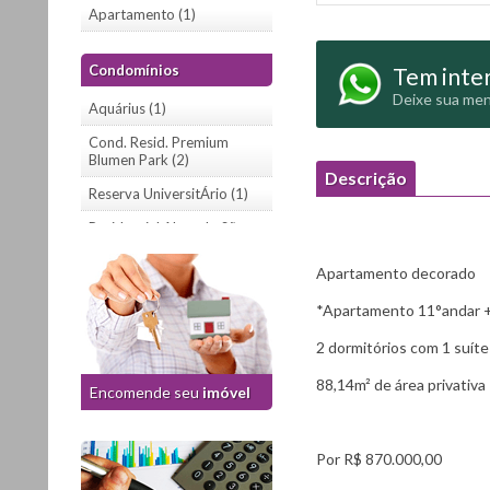
Apartamento (1)
Condomínios
Tem inter
Deixe sua men
Aquárius (1)
Cond. Resid. Premium
Blumen Park (2)
Descrição
Reserva UniversitÁrio (1)
Residencial Altos do São
Cristóvão (1)
Apartamento decorado
Residencial Flores da
Montanha II - Orquídeas (1)
*Apartamento 11°andar +
Residencial Terracotta (1)
2 dormitórios com 1 suíte
San Martin (1)
88,14m² de área privativa
Encomende seu
imóvel
Terra Cotta (1)
Urban Center Conventos (1)
Por R$ 870.000,00
Vert Condomínio Clube (1)