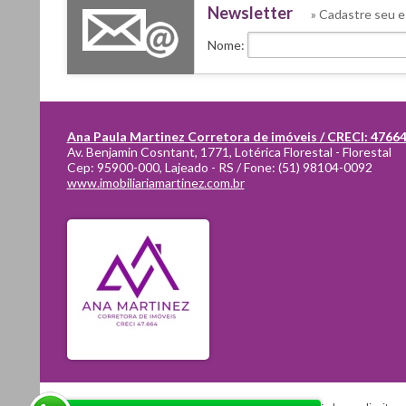
Newsletter
» Cadastre seu e
Nome:
Ana Paula Martinez Corretora de imóveis / CRECI: 4766
Av. Benjamin Cosntant, 1771, Lotérica Florestal - Florestal
Cep:
95900-000
,
Lajeado
-
RS
/ Fone:
(51) 98104-0092
www.imobiliariamartinez.com.br