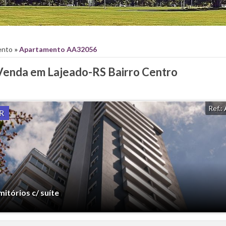
ento
»
Apartamento AA32056
Venda em Lajeado-RS Bairro Centro
Ref.:
R
tórios c/ suíte