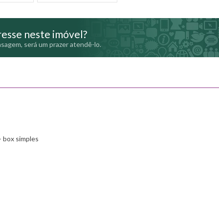
esse neste imóvel?
sagem, será um prazer atendê-lo.
 box simples