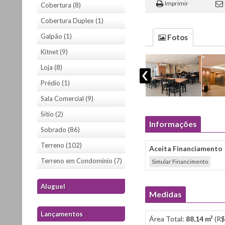
Imprimir
Cobertura (8)
Cobertura Duplex (1)
Galpão (1)
Fotos
Kitnet (9)
Loja (8)
Prédio (1)
Sala Comercial (9)
Sítio (2)
Informações
Sobrado (86)
Terreno (102)
Aceita Financiamento
Terreno em Condomínio (7)
Simular Financimento
Aluguel
Medidas
Lançamentos
Área Total:
88,14 m²
(R$