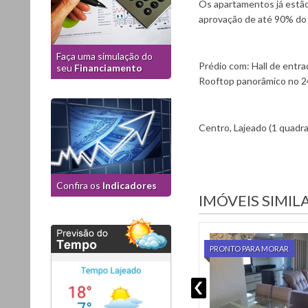
Os apartamentos já estão
aprovação de até 90% do 
Faça uma simulação do
Prédio com: Hall de entra
seu
Financiamento
Rooftop panorâmico no 24
Centro, Lajeado (1 quadr
Confira os
Indicadores
IMÓVEIS SIMIL
PRONTO PARA MORAR