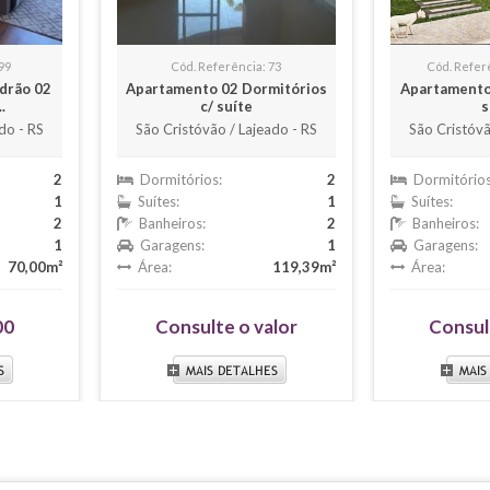
99
Cód. Referência: 73
Cód. Refer
drão 02
Apartamento 02 Dormitórios
Apartamento
.
c/ suíte
s
do - RS
São Cristóvão / Lajeado - RS
São Cristóvã
2
Dormitórios:
2
Dormitórios
1
Suítes:
1
Suítes:
2
Banheiros:
2
Banheiros:
1
Garagens:
1
Garagens:
70,00m²
Área:
119,39m²
Área:
00
Consulte o valor
Consul