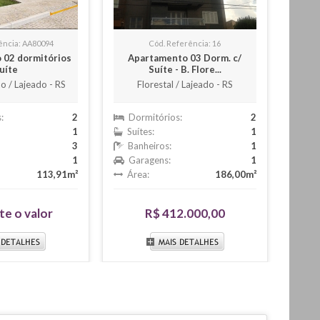
ência: AA80094
Cód. Referência: 16
 02 dormitórios
Apartamento 03 Dorm. c/
Apar
uíte
Suíte - B. Flore...
M
o / Lajeado - RS
Florestal / Lajeado - RS
Dor
:
2
Dormitórios:
2
Suít
1
Suítes:
1
Ban
3
Banheiros:
1
Gar
1
Garagens:
1
Áre
113,91m²
Área:
186,00m²
te o valor
R$ 412.000,00