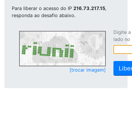
Para liberar o acesso
do IP
216.73.217.15
,
responda ao desafio abaixo.
Digite 
lado no
[trocar imagem]