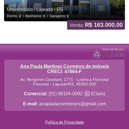
Universitário / Lajeado - RS
Dorms:
2
/ Banheiros:
1
/ Garagens:
1
R$ 163.000,00
Venda:
Ana Paula Martinez Corretora de imóveis
CRECI: 47664-F
Av. Benjamin Cosntant, 1771 - Lotérica Florestal
Florestal
-
Lajeado
/
RS
,
95900-000
Comercial:
(51) 98104-0092
(Claro)
E-mail:
anapaulacorretorars@gmail.com
Política de Privacidade