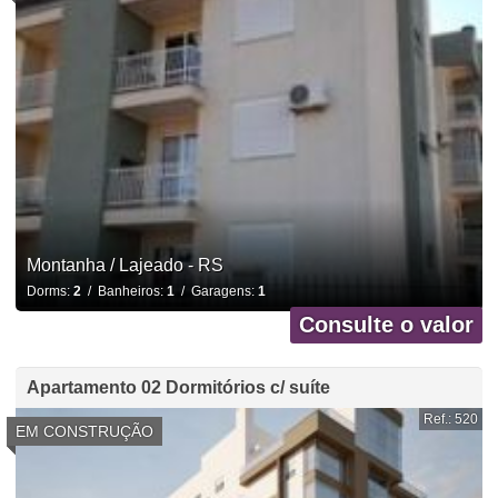
Montanha / Lajeado - RS
Dorms:
2
/ Banheiros:
1
/ Garagens:
1
Consulte o valor
Apartamento 02 Dormitórios c/ suíte
Ref.: 520
EM CONSTRUÇÃO