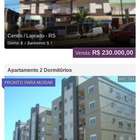
Centro / Lajeado - RS
Dorms:
2
/ Banheiros:
1
/
R$ 230.000,00
Venda:
Apartamento 2 Dormitórios
Ref.: 284
PRONTO PARA MORAR