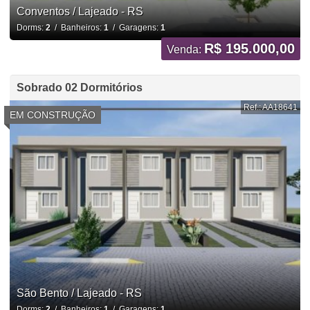
Conventos / Lajeado - RS
Dorms:
2
/ Banheiros:
1
/ Garagens:
1
R$ 195.000,00
Venda:
Sobrado 02 Dormitórios
Ref.: AA18641
EM CONSTRUÇÃO
São Bento / Lajeado - RS
Dorms:
2
/ Banheiros:
1
/ Garagens:
1