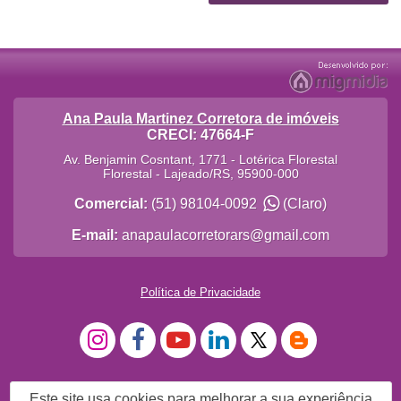
Ana Paula Martinez Corretora de imóveis
CRECI: 47664-F
Av. Benjamin Cosntant, 1771 - Lotérica Florestal
Florestal
-
Lajeado
/
RS
,
95900-000
Comercial:
(51) 98104-0092
(Claro)
E-mail:
anapaulacorretorars@gmail.com
Política de Privacidade
Este site usa cookies para melhorar a sua experiência