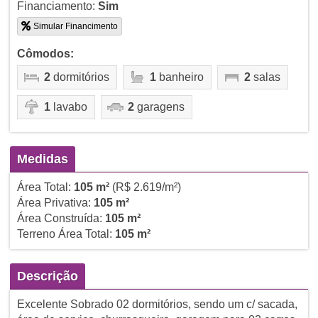
Financiamento:
Sim
Simular Financimento
Cômodos:
2
dormitórios
1
banheiro
2
salas
1
lavabo
2
garagens
Medidas
Área Total:
105 m²
(R$ 2.619/m²)
Área Privativa:
105 m²
Área Construída:
105 m²
Terreno Área Total:
105 m²
Descrição
Excelente Sobrado 02 dormitórios, sendo um c/ sacada,