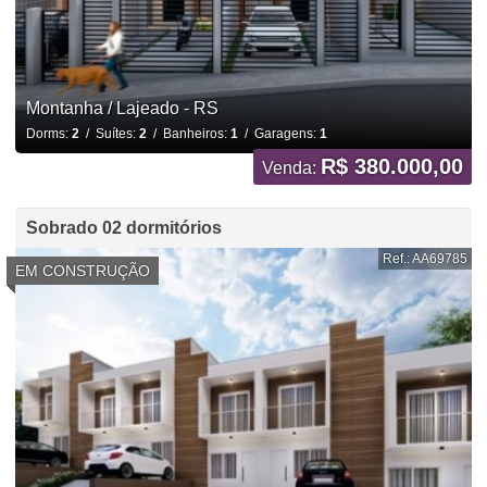
Montanha / Lajeado - RS
Dorms:
2
/ Suítes:
2
/ Banheiros:
1
/ Garagens:
1
R$ 380.000,00
Venda:
Sobrado 02 dormitórios
Ref.: AA69785
EM CONSTRUÇÃO