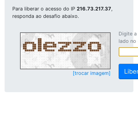
Para liberar o acesso
do IP
216.73.217.37
,
responda ao desafio abaixo.
Digite 
lado no
[trocar imagem]