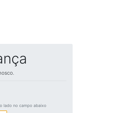
ança
nosco.
ao lado no campo abaixo