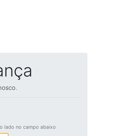
ança
nosco.
ao lado no campo abaixo