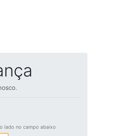
ança
nosco.
ao lado no campo abaixo