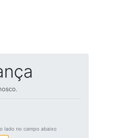
ança
nosco.
ao lado no campo abaixo