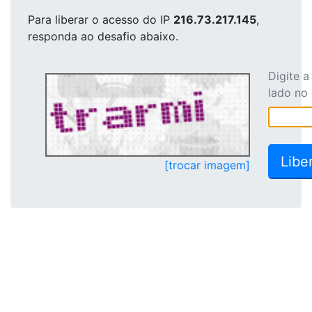
Para liberar o acesso
do IP
216.73.217.145
,
responda ao desafio abaixo.
Digite 
lado no
[trocar imagem]